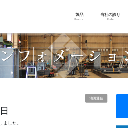
製品
当社の誇り
Product
Pride
池田通信
日
しました。