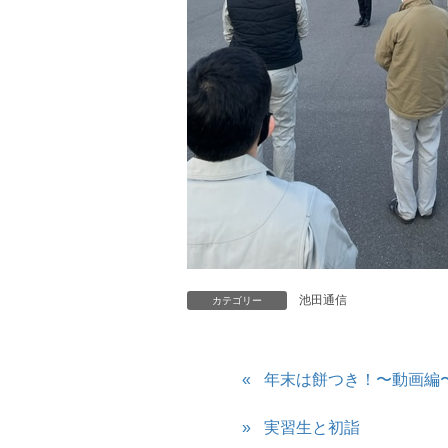
池田通信
カテゴリー
年末は餅つき！〜動画編
実習生と初詣